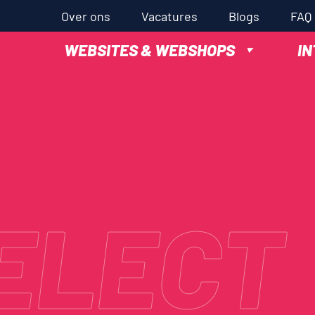
Over ons
Vacatures
Blogs
FAQ
WEBSITES & WEBSHOPS
I
ELECT