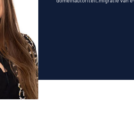
domeinautoriteit,migratie van e