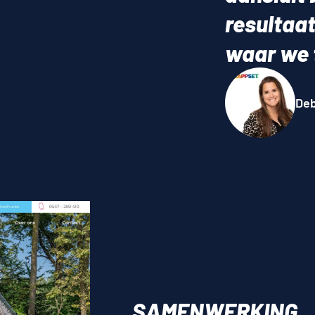
resultaat
waar we t
Deb
SAMENWERKING