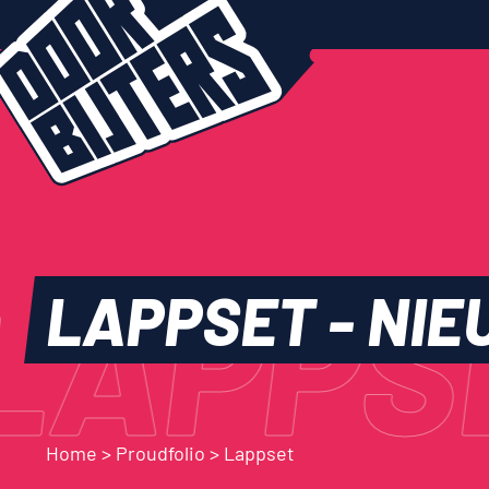
LAPPS
LAPPSET
-
NIE
Home
>
Proudfolio
>
Lappset