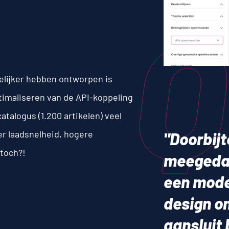
Q
elijker hebben ontworpen is
ptimaliseren van de API-koppeling
talogus (1.200 artikelen) veel
der laadsnelheid, hogere
"Doorbijt
 toch?!
meegedac
een mode
design o
aansluit 