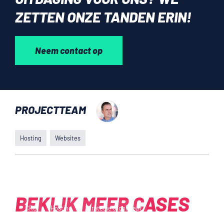
ZETTEN ONZE TANDEN ERIN!
Neem contact op
PROJECTTEAM
Hosting
Websites
Lappset
Nieuwe branding
Bar
BEKIJK MEER CASES
Geb
CRO
Hosting
Strategie & concept