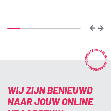
Websites
Host
Previous
Next
20% completed
WIJ ZIJN BENIEUWD
NAAR JOUW ONLINE