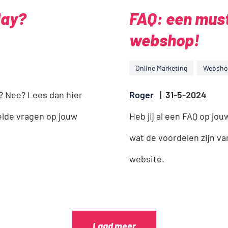
day?
FAQ: een must
webshop!
Online Marketing
Websho
? Nee? Lees dan hier
Roger
|
31-5-2024
elde vragen op jouw
Heb jij al een FAQ op j
wat de voordelen zijn v
website.
Laad meer