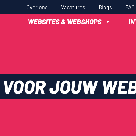
Over ons
Vacatures
Blogs
FAQ
WEBSITES & WEBSHOPS
I
VOOR
JOUW
WEB