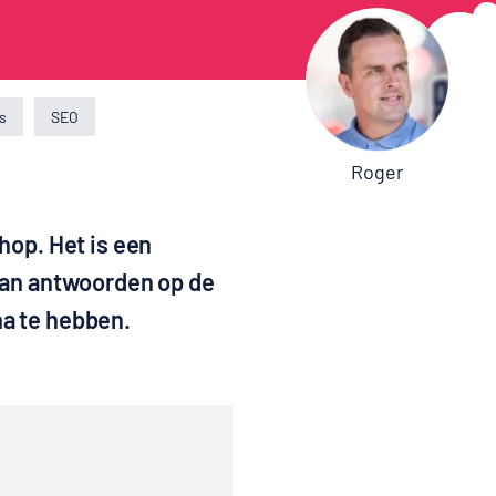
s
SEO
Roger
hop. Het is een
 van antwoorden op de
na te hebben.